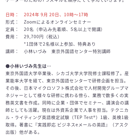
/
日時： 2024年 9月 20日、10時～17時
形式： Zoomによるオンラインセミナー
定員： 20名（申込み先着順、5名以上で開講）
費用： 29,700円（税込）
*1団体で2名様以上参加、特典あり
講師： 小林いづみ 東京外国語センター特別講師
/
●小林いづみ先生は…
東京外国語大学卒業後、シカゴ大学大学院修士課程修了。産
業能率大学を経て、東京外国語センターで研修企画を担当。
その後、日本マイクロソフト株式会社で人材開発グループマ
ネジャーとして様々な研修に携わる傍ら、業務で数多くの実
務英文書を作成。同時に企業・団体でセミナー、講演会の講
師としても活躍。現在は外資系企業で人事を担当。テクニカ
ル・ライティング英語検定試験（TEP Test®）1級、英検1級
取得。著書に『実践即応 ビジネスeメールの英語』（アスク
出版）他がある。