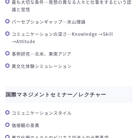
最も大切な条件―発想の異なる人々と仕事をするという認
識と覚悟
パーセプションギャップ―氷山理論
コミュニケーションの深さ―Knowledge →Skill
→Attitude
事例研究―北米、東南アジア
異文化体験シミュレーション
国際マネジメントセミナー／レクチャー
コミュニケーションスタイル
価値観の差異
異文化圏の人々とのビジネス交渉上の必要事項